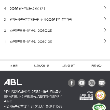
4
2026년 펀드 위험등급 변경 안내
3
변액보험 펀드별 일임운용사 현황 (2026년 3월 17일 기준)
2
소규모펀드 공시 (기준일 : 2026.02.28)
1
소규모펀드 공시 (기준일 : 2026.01.31)
PC버전
보험상담신청
보험금 청구
카톡상담
에이비엘생명보험(주) 07332 서울시 영등포구
의사당대로 147 (여의도동, ABL타워) 대표이사 :
곽희필
사업자등록번호: 214-81-04337 콜센터: 1588-